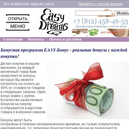
Это мобильная версия сайта
Перейти к полной версии
нет товаров
О компании
Контакты
Оплата и доставка
Бонусная программа EASY-Бонус - реальные бонусы с каждой
покупки!
Делая покупки в нашем
магазине, за каждый
купленный товар Вам
начисляются бонусы,
которые Вы можете
потратить на оплату до
40% от стоимости товаров
в следующих заказах. Один
бонус равен 1 рублю.
Количество начисляемых
бонусов за покупку
отображается в карточке
товара и в корзине заказов.
Бонусы могут быть
потрачены в течении неограниченного времени, но только покупателем
накопившем их, т.е. передача бонусов третьим лицам не разрешается.