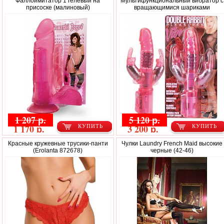
Фаллоимитатор 1 гелевый на
Мультифункциональный вибратор с
присоске (малиновый)
вращающимися шариками
1 207 р.
5 120 р.
1 170 р.
3 200 р.
КУПИТЬ
КУПИТЬ
Красные кружевные трусики-панти
Чулки Laundry French Maid высокие
(Erolanta 872678)
черные (42-46)