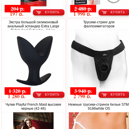
204 р.
2 480 р.
197 р.
1 990 р.
КУПИТЬ
КУПИТЬ
Экстра большой силиконовый
Трусики-стринг для
анальный эспандер Extra Large
фаллоимитаторов
Petals Anal Extender - 14 см.
1 320 р.
3 940 р.
1 280 р.
2 790 р.
КУПИТЬ
КУПИТЬ
Чулки Playful French Maid высокие
Нежные трусики-стринги белые STM
черные (42-46)
9186white OS