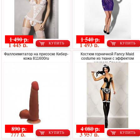
1 490 р.
1 540 р.
1 445 р.
1 493 р.
КУПИТЬ
КУПИТЬ
Фаллоимитатор на присоске Кибер-
Костюм горничной Fancy Maid
кожа 811600ru
costume из ткани с эффектом
мокрого блеска
890 р.
4 080 р.
777 р.
3 957 р.
КУПИТЬ
КУПИТЬ