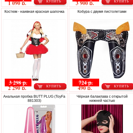
1 090 р.
3 900 р.
КУПИТЬ
КУПИТЬ
Костюм - наивная красная шапочка
Кобура с двумя пистолетами
3 298 р.
724 р.
2 290 р.
490 р.
КУПИТЬ
КУПИТЬ
Анальная пробка BUTT PLUG (ToyFa
Чёрная балаклава с открытой
881303)
нижней частью