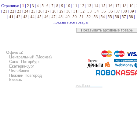
Страница: |
|
|
|
|
|
|
|
|
|
|
|
|
|
|
|
|
|
|
|
1
2
3
4
5
6
7
8
9
10
11
12
13
14
15
16
17
18
19
|
|
|
|
|
|
|
|
|
|
|
|
|
|
|
|
|
|
|
|
21
22
23
24
25
26
27
28
29
30
31
32
33
34
35
36
37
38
39
|
|
|
|
|
|
|
|
|
|
|
|
|
|
|
|
|
|
|
41
42
43
44
45
46
47
48
49
50
51
52
53
54
55
56
57
58
показать все товары
Показывать архивные товары
Офисы:
Центральный (Москва)
Санкт-Петербург
Екатеринбург
Челябинск
Нижний Новгород
Казань
.