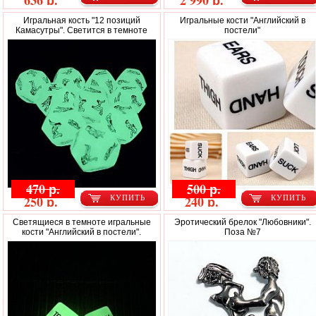
636 р.
2 990 р.
Игральная кость "12 позиций
Игральные кости "Английский в
Камасутры". Светится в темноте
постели"
470 р.
500 р.
250 р.
240 р.
КУПИТЬ
КУПИТЬ
Светящиеся в темноте игральные
Эротический брелок "Любовники".
кости "Английский в постели".
Поза №7