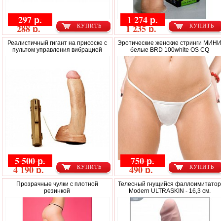
297 р.
1 274 р.
288 р.
1 235 р.
КУПИТЬ
КУПИТЬ
Реалистичный гигант на присоске с
Эротические женские стринги МИН
пультом управления вибрацией
белые BRD 100white OS CQ
5 500 р.
750 р.
4 190 р.
490 р.
КУПИТЬ
КУПИТЬ
Прозрачные чулки с плотной
Телесный гнущийся фаллоимитато
резинкой
Modern ULTRASKIN - 16,3 см.