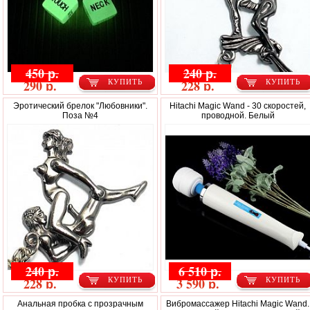
450 р.
240 р.
290 р.
228 р.
КУПИТЬ
КУПИТЬ
Эротический брелок "Любовники".
Hitachi Magic Wand - 30 скоростей,
Поза №4
проводной. Белый
240 р.
6 510 р.
228 р.
3 590 р.
КУПИТЬ
КУПИТЬ
Анальная пробка с прозрачным
Вибромассажер Hitachi Magic Wand.