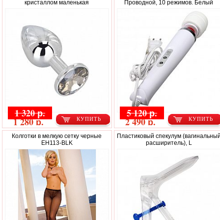
кристаллом маленькая
Проводной, 10 режимов. Белый
1 320 р.
5 120 р.
1 280 р.
2 490 р.
КУПИТЬ
КУПИТЬ
Колготки в мелкую сетку черные
Пластиковый спекулум (вагинальны
EH113-BLK
расширитель), L