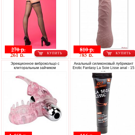
270 р.
810 р.
261 р.
785 р.
КУПИТЬ
КУПИТЬ
Эрекционное виброкольцо с
Анальный силиконовый лубрикант
клиторальным зайчиком
Erotic Fantasy La Soie Lisse anal - 15
мл.