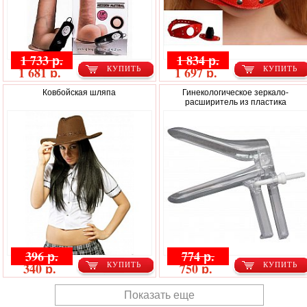
1 733 р.
1 834 р.
1 681 р.
1 697 р.
КУПИТЬ
КУПИТЬ
Ковбойская шляпа
Гинекологическое зеркало-
расширитель из пластика
396 р.
774 р.
340 р.
750 р.
КУПИТЬ
КУПИТЬ
Показать еще