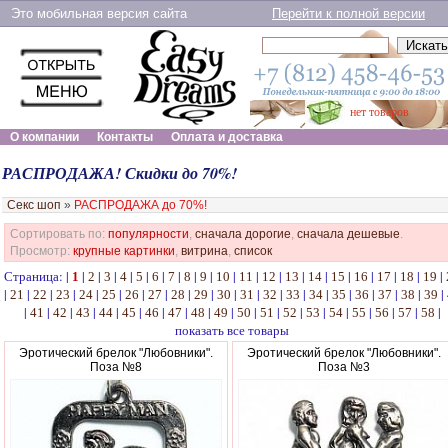
Это мобильная версия сайта
Перейти к полной версии
нет товаров
О компании
Контакты
Оплата и доставка
РАСПРОДАЖА! Скидки до 70%!
Секс шоп
»
РАСПРОДАЖА до 70%!
Сортировать по:
популярности
,
сначала дорогие
,
сначала дешевые
.
Просмотр:
крупные картинки
,
витрина
,
список
Страница: |
|
|
|
|
|
|
|
|
|
|
|
|
|
|
|
|
|
|
|
1
2
3
4
5
6
7
8
9
10
11
12
13
14
15
16
17
18
19
|
|
|
|
|
|
|
|
|
|
|
|
|
|
|
|
|
|
|
|
21
22
23
24
25
26
27
28
29
30
31
32
33
34
35
36
37
38
39
|
|
|
|
|
|
|
|
|
|
|
|
|
|
|
|
|
|
|
41
42
43
44
45
46
47
48
49
50
51
52
53
54
55
56
57
58
показать все товары
Эротический брелок "Любовники".
Эротический брелок "Любовники".
Поза №8
Поза №3