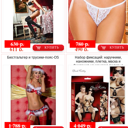
630 р.
780 р.
611 р.
490 р.
КУПИТЬ
КУПИТЬ
Бюстгальтер и трусики-пояс-OS
Набор фиксаций: наручники,
наножники, плетка, маска и
фиксация на женские половые
органы
1 788 р.
4 049 р.