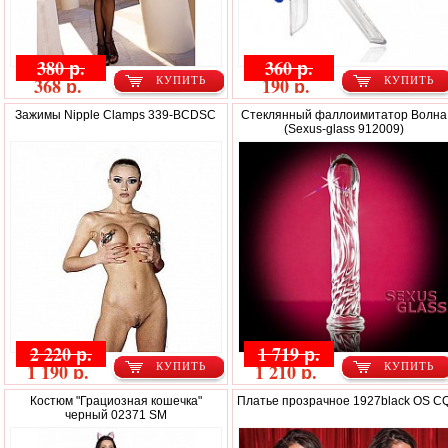
380 р.
360 р.
368 р.
190 р.
КУПИТЬ
КУПИТЬ
Зажимы Nipple Clamps 339-BCDSC
Стеклянный фаллоимитатор Волна
(Sexus-glass 912009)
2 220 р.
1 719 р.
1 190 р.
1 210 р.
КУПИТЬ
КУПИТЬ
Костюм "Грациозная кошечка"
Платье прозрачное 1927black OS C
черный 02371 SM