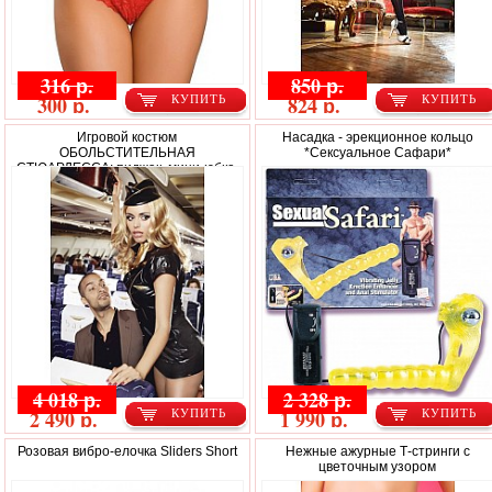
316 р.
850 р.
300 р.
824 р.
КУПИТЬ
КУПИТЬ
Игровой костюм
Насадка - эрекционное кольцо
ОБОЛЬСТИТЕЛЬНАЯ
*Сексуальное Сафари*
СТЮАРДЕССА: пиджак, мини-юбка,
значок, галстук и пилотка
4 018 р.
2 328 р.
2 490 р.
1 990 р.
КУПИТЬ
КУПИТЬ
Розовая вибро-елочка Sliders Short
Нежные ажурные Т-стринги с
цветочным узором