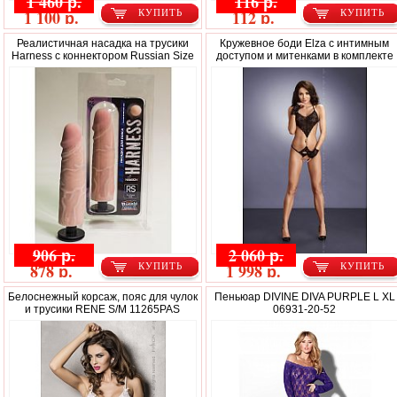
1 460 р.
116 р.
1 100 р.
112 р.
КУПИТЬ
КУПИТЬ
Реалистичная насадка на трусики
Кружевное боди Elza с интимным
Harness с коннектором Russian Size
доступом и митенками в комплекте
906 р.
2 060 р.
878 р.
1 998 р.
КУПИТЬ
КУПИТЬ
Белоснежный корсаж, пояс для чулок
Пеньюар DIVINE DIVA PURPLE L XL
и трусики RENE S/M 11265PAS
06931-20-52