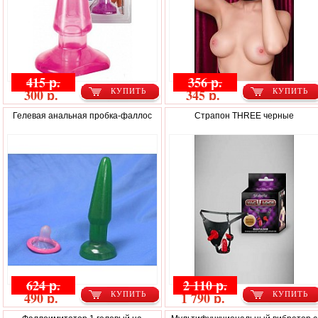
415 р.
356 р.
300 р.
345 р.
КУПИТЬ
КУПИТЬ
Гелевая анальная пробка-фаллос
Страпон THREE черные
624 р.
2 110 р.
490 р.
1 790 р.
КУПИТЬ
КУПИТЬ