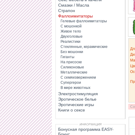
Смазки / Масла
Страпон
Фаллоимитаторы
Гелевые фаллоимитаторы
С мошонкой
Живое тело
Двухголовые
Реалистики
Стеклянные, керамические
Дл
Без мошонки
Ди
Гиганты
Ма
На присоске
Цв
Силиконовые
Ос
Металлические
С семяизвержением
Пр
Супергерои
В мире животных
Электростимуляция
Эротическое белье
Эротические игры
Со
Книги о сексе
ИНФОРМАЦИЯ
Бонусная программа EASY-
Бонус