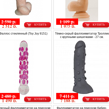
2 590 р.
1 109 р.
2 512 р.
1 075 р.
КУПИТЬ
КУПИТЬ
Фаллос стеклянный (Toy Joy 9151)
Тёмно-серый фаллоимитатор Троллик
с крупными шишечками - 27 см.
2 480 р.
7 411 р.
1 490 р.
7 188 р.
КУПИТЬ
КУПИТЬ
лесный фаллоимитатор на присоске
Фаллоимитатор на присоске Кибер-