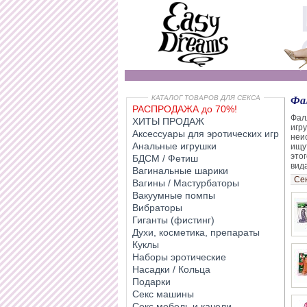
КАТАЛОГ ТОВАРОВ ДЛЯ СЕКСА
Фа
РАСПРОДАЖА до 70%!
Фал
ХИТЫ ПРОДАЖ
игр
Аксессуары для эротических игр
неи
Анальные игрушки
ищут
это
БДСМ / Фетиш
вида
Вагинальные шарики
Се
Вагины / Мастурбаторы
Вакуумные помпы
Вибраторы
Гиганты (фистинг)
Духи, косметика, препараты
Куклы
Наборы эротические
Насадки / Кольца
Подарки
Секс машины
Секс мебель и качели