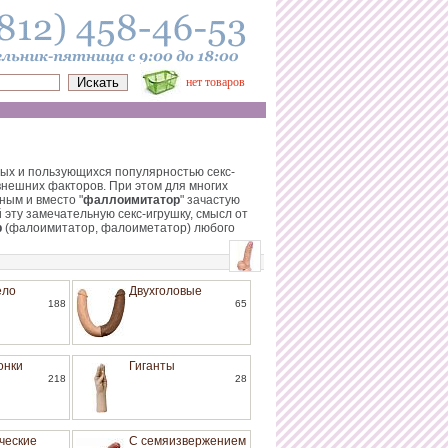
нет товаров
ых и пользующихся популярностью секс-
внешних факторов. При этом для многих
ным и вместо "
фаллоимитатор
" зачастую
й эту замечательную секс-игрушку, смысл от
р
(фалоимитатор, фалоиметатор) любого
ело
Двухголовые
188
65
онки
Гиганты
218
28
ческие
С семяизвержением