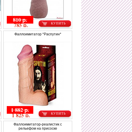
810 р.
785 р.
КУПИТЬ
Фаллоимитатор *Распутин*
1 882 р.
1 825 р.
КУПИТЬ
Фаллоимитатор-реалистик с
рельефом на присоске