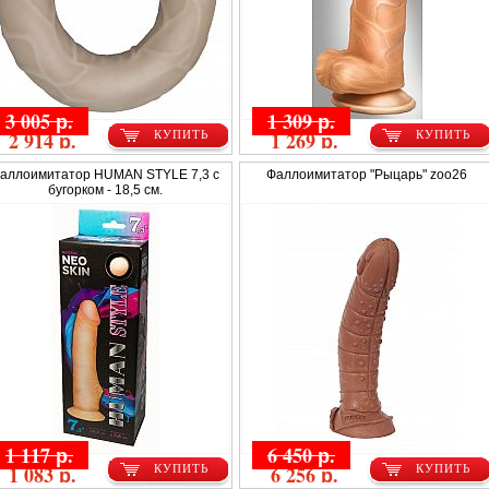
3 005 р.
1 309 р.
2 914 р.
1 269 р.
КУПИТЬ
КУПИТЬ
аллоимитатор HUMAN STYLE 7,3 с
Фаллоимитатор "Рыцарь" zoo26
бугорком - 18,5 см.
1 117 р.
6 450 р.
1 083 р.
6 256 р.
КУПИТЬ
КУПИТЬ