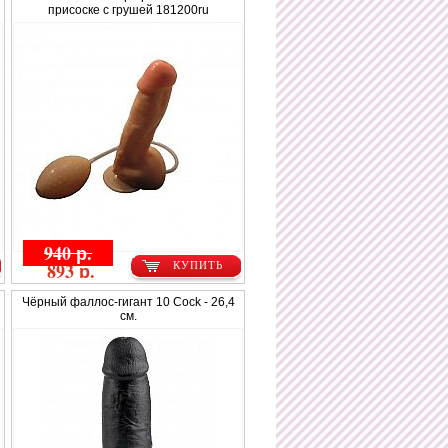
присоске с грушей 181200ru
940 р.
893 р.
КУПИТЬ
Чёрный фаллос-гигант 10 Cock - 26,4
см.