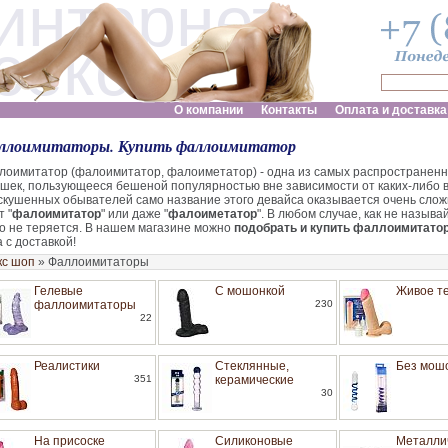
интернет
секс шоп
О компании
Контакты
Оплата и доставка
ллоимитаторы. Купить фаллоимитатор
лоимитатор (фалоимитатор, фалоиметатор) - одна из самых распространенн
ушек, пользующееся бешеной популярностью вне зависимости от каких-либо 
скушенных обывателей само название этого девайса оказывается очень слож
 "
фалоимитатор
" или даже "
фалоиметатор
". В любом случае, как не называ
го не теряется. В нашем магазине можно
подобрать и купить фаллоимитато
 с доставкой!
кс шоп
»
Фаллоимитаторы
Гелевые
С мошонкой
Живое т
фаллоимитаторы
230
22
Реалистики
Стеклянные,
Без мош
351
керамические
30
На присоске
Силиконовые
Металли