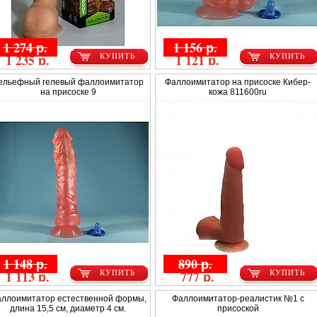
1 274 р.
1 156 р.
1 235 р.
1 121 р.
КУПИТЬ
КУПИТЬ
ельефный гелевый фаллоимитатор
Фаллоимитатор на присоске Кибер-
на присоске 9
кожа 811600ru
1 148 р.
890 р.
1 113 р.
777 р.
КУПИТЬ
КУПИТЬ
ллоимитатор естественной формы,
Фаллоимитатор-реалистик №1 с
длина 15,5 см, диаметр 4 см.
присоской