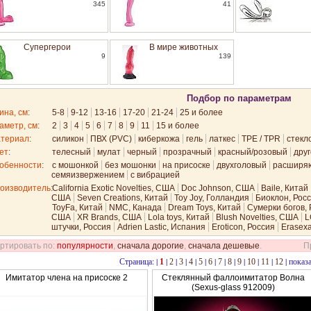
345
41
Супергерои
В мире животных
9
139
Подбор по параметрам
ина, см
:
5-8
9-12
13-16
17-20
21-24
25 и более
аметр, см
:
2
3
4
5
6
7
8
9
11
15 и более
териал
:
силикон
ПВХ (PVC)
киберкожа
гель
латкес
TPE / TPR
стекл
ет
:
телесный
мулат
черный
прозрачный
красный/розовый
дру
обенности
:
с мошонкой
без мошонки
на присоске
двухголовый
расширя
семяизвержением
с вибрацией
оизводитель
:
California Exotic Novelties, США
Doc Johnson, США
Baile, Китай
США
Seven Creations, Китай
Toy Joy, Голландия
Биоклон, Рос
ToyFa, Китай
NMC, Канада
Dream Toys, Китай
Сумерки богов,
США
XR Brands, США
Lola toys, Китай
Blush Novelties, США
L
штучки, Россия
Adrien Lastic, Испания
Eroticon, Россия
Erasexa
ртировать по:
популярности
,
сначала дорогие
,
сначала дешевые
.
П
Страница: |
|
|
|
|
|
|
|
|
|
|
|
|
показа
1
2
3
4
5
6
7
8
9
10
11
12
Имитатор члена на присоске 2
Стеклянный фаллоимитатор Волна
(Sexus-glass 912009)