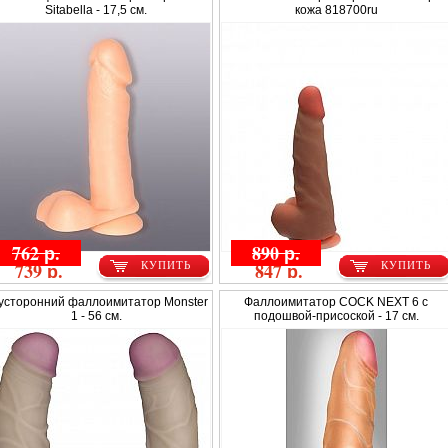
Sitabella - 17,5 см.
кожа 818700ru
762 р.
890 р.
739 р.
847 р.
КУПИТЬ
КУПИТЬ
усторонний фаллоимитатор Monster
Фаллоимитатор COCK NEXT 6 с
1 - 56 см.
подошвой-присоской - 17 см.