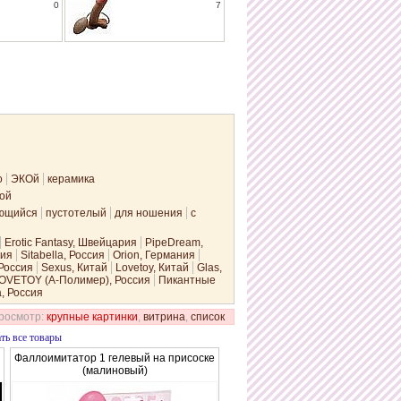
0
7
о
ЭКОй
керамика
гой
ющийся
пустотелый
для ношения
с
Erotic Fantasy, Швейцария
PipeDream,
сия
Sitabella, Россия
Orion, Германия
 Россия
Sexus, Китай
Lovetoy, Китай
Glas,
OVETOY (А-Полимер), Россия
Пикантные
, Россия
росмотр:
крупные картинки
,
витрина
,
список
ть все товары
Фаллоимитатор 1 гелевый на присоске
(малиновый)