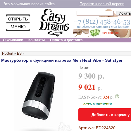
Это мобильная версия сайта
Перейти к полной версии
нет товаров
О компании
Контакты
Оплата и доставка
NoSort
»
ES
»
Мастурбатор с функцией нагрева Men Heat Vibe - Satisfyer
Цена:
9 300 р.
9 021
р.
324
EASY-Бонус
р.
Добавить в корзину
Артикул: ED224320