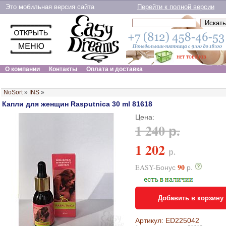
Это мобильная версия сайта
Перейти к полной версии
нет товаров
О компании
Контакты
Оплата и доставка
NoSort
»
INS
»
Капли для женщин Rasputnica 30 ml 81618
Цена:
1 240 р.
1 202
р.
90
EASY-Бонус
р.
Добавить в корзину
Артикул: ED225042