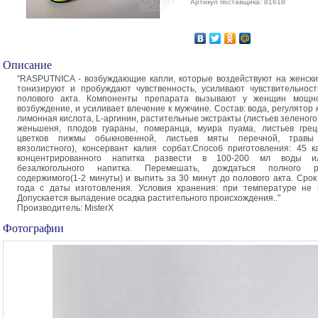
Артикул поставщика: 81618
Описание
"RASPUTNICA - возбуждающие капли, которые воздействуют на женски
тонизируют и пробуждают чувственность, усиливают чувствительнос
полового акта. Компоненты препарата вызывают у женщин мощн
возбуждение, и усиливает влечение к мужчине. Состав: вода, регулятор
лимонная кислота, L-аргинин, растительные экстракты (листьев зеленого
женьшеня, плодов гуараны, померанца, муира пуама, листьев грец
цветков пижмы обыкновенной, листьев мяты перечной, травы
вязолистного), консервант калия сорбат.Способ приготовления: 45 к
концентрированного напитка развести в 100-200 мл воды и
безалкогольного напитка. Перемешать, дождаться полного р
содержимого(1-2 минуты) и выпить за 30 минут до полового акта. Срок 
года с даты изготовления. Условия хранения: при температуре не
Допускается выпадение осадка растительного происхождения.."
Производитель: MisterX
Фотографии