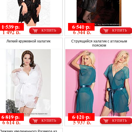
1 539 р.
6 541 р.
1 492 р.
6 344 р.
КУПИТЬ
КУПИТЬ
Легкий кружевной халатик
Струящийся халатик с атласным
пояском
6 819 р.
6 121 р.
6 614 р.
5 937 р.
КУПИТЬ
КУПИТЬ
Пижама увеличенного Размера из