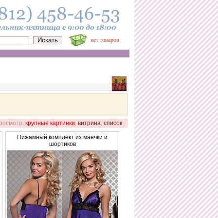
нет товаров
росмотр:
крупные картинки
,
витрина
,
список
Пижамный комплект из маечки и
шортиков