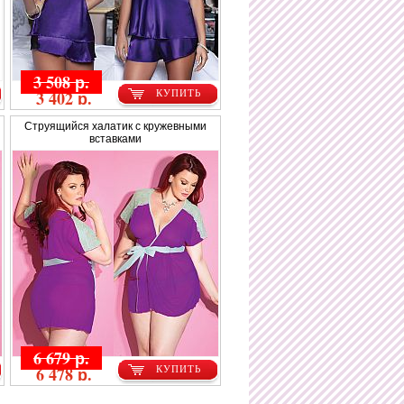
3 508 р.
3 402 р.
КУПИТЬ
Струящийся халатик с кружевными
вставками
6 679 р.
6 478 р.
КУПИТЬ