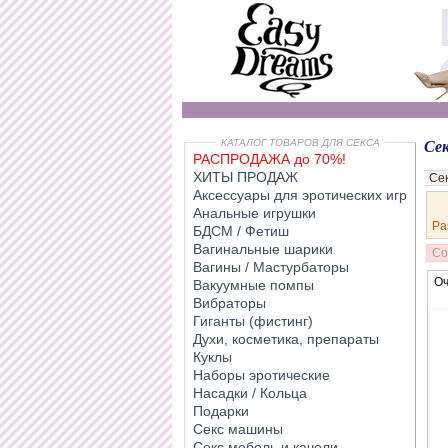
КАТАЛОГ ТОВАРОВ ДЛЯ СЕКСА
Се
РАСПРОДАЖА до 70%!
ХИТЫ ПРОДАЖ
Се
Аксессуары для эротических игр
Анальные игрушки
Ра
БДСМ / Фетиш
Вагинальные шарики
Со
Вагины / Мастурбаторы
Оч
Вакуумные помпы
Вибраторы
Гиганты (фистинг)
Духи, косметика, препараты
Куклы
Наборы эротические
Насадки / Кольца
Подарки
Секс машины
Секс мебель и качели