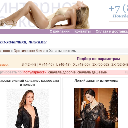
интернет
секс шоп
О компании
Контакты
Оплата и доставка
кси-халатики, пижамы
кс шоп
»
Эротическое белье
»
Халаты, пижамы
Подбор по параметрам
змер
:
S (42-44)
M (44-46)
L (46-48)
XL (48-50)
1X (50-52)
2X (52-54)
ртировать по:
популярности
,
сначала дорогие
,
сначала дешевые
.
П
аровательный халатик с разрезами
Легкий халатик из кружева
и поясом