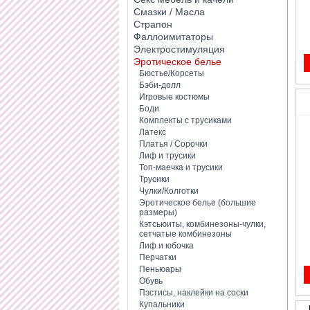
Смазки / Масла
Страпон
Фаллоимитаторы
Электростимуляция
Эротическое белье
Бюстье/Корсеты
Бэби-долл
Игровые костюмы
Боди
Комплекты с трусиками
Латекс
Платья / Сорочки
Лиф и трусики
Топ-маечка и трусики
Трусики
Чулки/Колготки
Эротическое белье (большие
размеры)
Кэтсьюиты, комбинезоны-чулки,
сетчатые комбинезоны
Лиф и юбочка
Перчатки
Пеньюары
Обувь
Пэстисы, наклейки на соски
Купальники