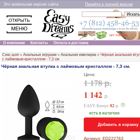
Это мобильная версия сайта
Перейти к полной версии
нет товаров
О компании
Контакты
Оплата и доставка
Секс шоп
»
Анальные игрушки
»
Анальная ювелирка
»
Чёрная анальная вту
с лаймовым кристаллом - 7,3 см.
Чёрная анальная втулка с лаймовым кристаллом - 7,3 см.
Цена:
1 178 р.
1 142
р.
82
EASY-Бонус
р.
Добавить в корзину
Артикул: ED222763