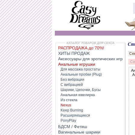
КАТАЛОГ ТОВАРОВ ДЛЯ СЕКСА
Ст
РАСПРОДАЖА до 70%!
ХИТЫ ПРОДАЖ
Се
Аксессуары для эротических игр
Со
Анальные игрушки
Для массажа простаты
Ан
Анальные пробки (Plug)
A
Без вибрации
С вибрацией
Шарики, Цепочки, Бусы
Анальная ювелирка
Из стекла
Nexus
Keep Burning
Расширяющиеся
PonyPlay
БДСМ / Фетиш
Вагинальные шарики