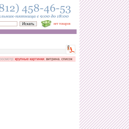
нет товаров
росмотр:
крупные картинки
,
витрина
,
список