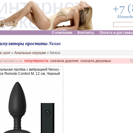
интернет
секс шоп
О компании
Контакты
Оплата и доставка
имуляторы простаты Nexus
кс шоп
»
Анальные игрушки
»
Nexus
ртировать по:
популярности
,
сначала дорогие
,
сначала дешевые
.
П
альная пробка с вибрацией Nexus -
ce Remote Control M, 12 см, Черный