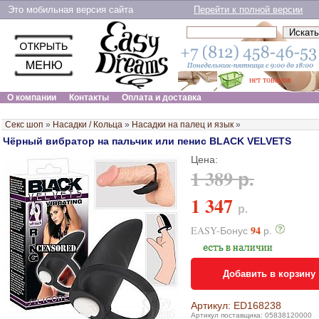
Это мобильная версия сайта
Перейти к полной версии
нет товаров
О компании
Контакты
Оплата и доставка
Секс шоп
»
Насадки / Кольца
»
Насадки на палец и язык
»
Чёрный вибратор на пальчик или пенис BLACK VELVETS
Цена:
1 389 р.
1 347
р.
94
EASY-Бонус
р.
Добавить в корзину
Артикул: ED168238
Артикул поставщика: 05838120000