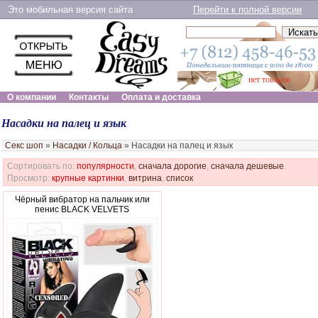
Это мобильная версия сайта
Перейти к полной версии
нет товаров
О компании
Контакты
Оплата и доставка
Насадки на палец и язык
Секс шоп
»
Насадки / Кольца
»
Насадки на палец и язык
Сортировать по:
популярности
,
сначала дорогие
,
сначала дешевые
.
Просмотр:
крупные картинки
,
витрина
,
список
Чёрный вибратор на пальчик или
пенис BLACK VELVETS