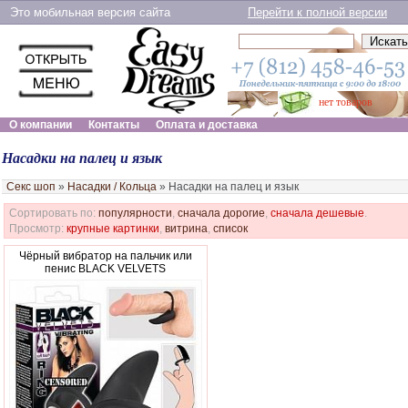
Это мобильная версия сайта
Перейти к полной версии
нет товаров
О компании
Контакты
Оплата и доставка
Насадки на палец и язык
Секс шоп
»
Насадки / Кольца
»
Насадки на палец и язык
Сортировать по:
популярности
,
сначала дорогие
,
сначала дешевые
.
Просмотр:
крупные картинки
,
витрина
,
список
Чёрный вибратор на пальчик или
пенис BLACK VELVETS