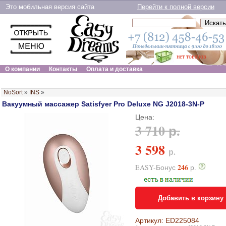
Это мобильная версия сайта
Перейти к полной версии
нет товаров
О компании
Контакты
Оплата и доставка
NoSort
»
INS
»
Вакуумный массажер Satisfyer Pro Deluxe NG J2018-3N-P
Цена:
3 710 р.
3 598
р.
246
EASY-Бонус
р.
Добавить в корзину
Артикул: ED225084