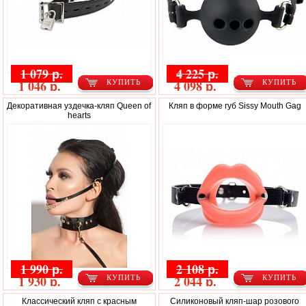
1 079 р.
4 225 р.
1 046 р.
4 098 р.
КУПИТЬ
КУПИТЬ
Декоративная уздечка-кляп Queen of
Кляп в форме губ Sissy Mouth Gag
hearts
1 990 р.
2 108 р.
1 930 р.
2 044 р.
КУПИТЬ
КУПИТЬ
Классический кляп с красным
Силиконовый кляп-шар розового