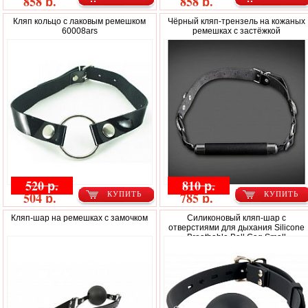
858 р.
858 р.
Кляп кольцо с лаковым ремешком
Чёрный кляп-трензель на кожаных
60008ars
ремешках с застёжкой
520 р.
810 р.
504 р.
785 р.
КУПИТЬ
КУПИТЬ
Кляп-шар на ремешках с замочком
Силиконовый кляп-шар с
отверстиями для дыхания Silicone
Breathable Ball Gag Small