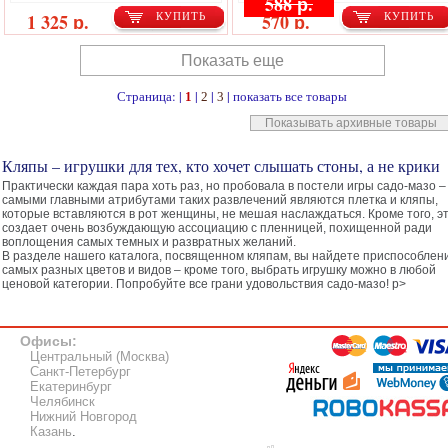
588 р.
1 325 р.
570 р.
КУПИТЬ
КУПИТЬ
Показать еще
Страница: |
|
|
|
показать все товары
1
2
3
Показывать архивные товары
Кляпы – игрушки для тех, кто хочет слышать стоны, а не крики
Практически каждая пара хоть раз, но пробовала в постели игры садо-мазо –
самыми главными атрибутами таких развлечений являются плетка и кляпы,
которые вставляются в рот женщины, не мешая наслаждаться. Кроме того, э
создает очень возбуждающую ассоциацию с пленницей, похищенной ради
воплощения самых темных и развратных желаний.
В разделе нашего каталога, посвященном кляпам, вы найдете приспособлен
самых разных цветов и видов – кроме того, выбрать игрушку можно в любой
ценовой категории. Попробуйте все грани удовольствия садо-мазо! p>
Офисы:
Центральный (Москва)
Санкт-Петербург
Екатеринбург
Челябинск
Нижний Новгород
Казань
.