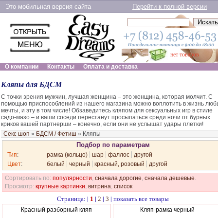
Это мобильная версия сайта
Перейти к полной версии
нет товаров
О компании
Контакты
Оплата и доставка
Кляпы для БДСМ
С точки зрения мужчин, лучшая женщина – это женщина, которая молчит. С
помощью приспособлений из нашего магазина можно воплотить в жизнь лю
мечты, и эту в том числе! Обзаведитесь кляпом для сексуальных игр в стиле
садо-мазо – и ваши соседи перестанут просыпаться среди ночи от бурных
криков вашей партнерши – конечно, если они не услышат удары плетки!
Секс шоп
»
БДСМ / Фетиш
»
Кляпы
Подбор по параметрам
Тип
:
рамка (кольцо)
шар
фаллос
другой
Цвет
:
белый
черный
красный, розовый
другой
Сортировать по:
популярности
,
сначала дорогие
,
сначала дешевые
.
Просмотр:
крупные картинки
,
витрина
,
список
Страница: |
|
|
|
показать все товары
1
2
3
Красный разборный кляп
Кляп-рамка черный