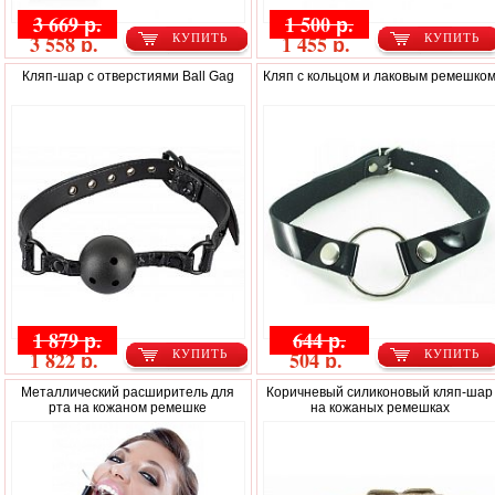
3 669 р.
1 500 р.
3 558 р.
1 455 р.
КУПИТЬ
КУПИТЬ
Кляп-шар с отверстиями Ball Gag
Кляп с кольцом и лаковым ремешко
1 879 р.
644 р.
1 822 р.
504 р.
КУПИТЬ
КУПИТЬ
Металлический расширитель для
Коричневый силиконовый кляп-шар
рта на кожаном ремешке
на кожаных ремешках