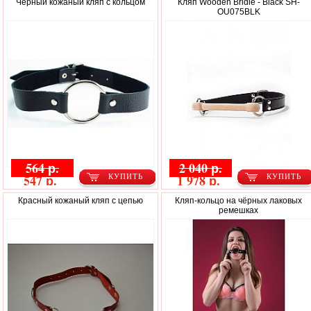
Черный кожаный кляп с кольцом
Кляп Wooden Bridle - Black SH-
OU075BLK
564 р.
2 040 р.
547 р.
1 978 р.
КУПИТЬ
КУПИТЬ
Красный кожаный кляп с цепью
Кляп-кольцо на чёрных лаковых
ремешках