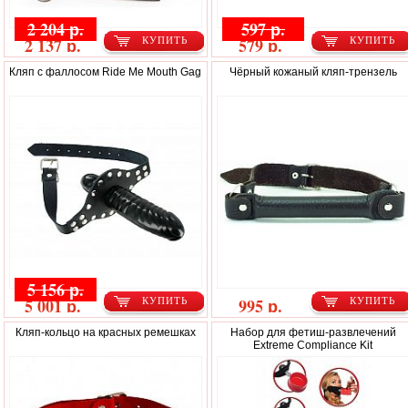
2 204 р.
597 р.
2 137 р.
579 р.
КУПИТЬ
КУПИТЬ
Кляп с фаллосом Ride Me Mouth Gag
Чёрный кожаный кляп-трензель
5 156 р.
5 001 р.
995 р.
КУПИТЬ
КУПИТЬ
Кляп-кольцо на красных ремешках
Набор для фетиш-развлечений
Extreme Compliance Kit