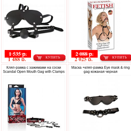
1 535 р.
2 088 р.
1 488 р.
2 025 р.
КУПИТЬ
КУПИТЬ
Кляп-рамка с зажимами на соски
Маска +кляп-рамка Eye mask & ring
Scandal Open Mouth Gag with Clamps
gag кожаная черная