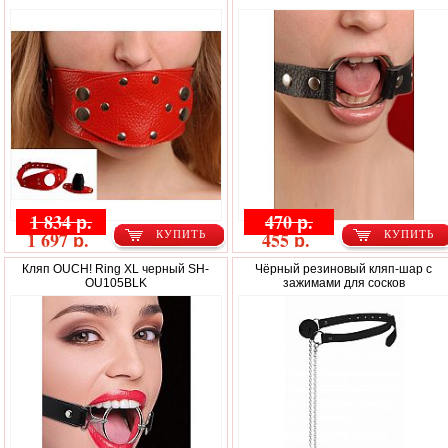
1 834 р.
470 р.
1 697 р.
455 р.
КУПИТЬ
КУПИТЬ
Кляп OUCH! Ring XL черный SH-
Чёрный резиновый кляп-шар с
OU105BLK
зажимами для сосков