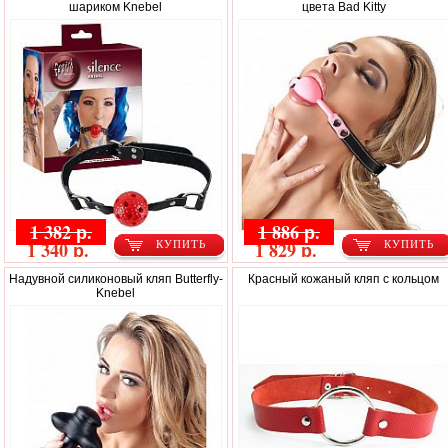
шариком Knebel
цвета Bad Kitty
1 382 р.
1 886 р.
1 340 р.
1 829 р.
КУПИТЬ
КУПИТЬ
Надувной силиконовый кляп Butterfly-
Красный кожаный кляп с кольцом
Knebel