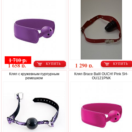
1 710 р.
1 658 р.
1 290 р.
КУПИТЬ
КУПИТЬ
Кляп с кружевным пурпурным
Кляп Brace Balll OUCH! Pink SH-
ремешком
OU121PNK