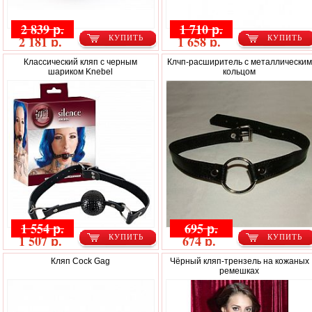
2 839 р.
1 710 р.
2 181 р.
1 658 р.
КУПИТЬ
КУПИТЬ
Классический кляп с черным
Клчп-расширитель с металлическим
шариком Knebel
кольцом
1 554 р.
695 р.
1 507 р.
674 р.
КУПИТЬ
КУПИТЬ
Кляп Cock Gag
Чёрный кляп-трензель на кожаных
ремешках