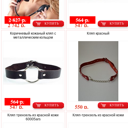
2 827 р.
564 р.
2 742 р.
547 р.
КУПИТЬ
КУПИТЬ
Коричневый кожаный кляп с
Кляп красный
металлическим кольцом
564 р.
547 р.
550 р.
КУПИТЬ
КУПИТЬ
Кляп трензель из красной кожи
Кляп-трензель из красной кожи
60005ars