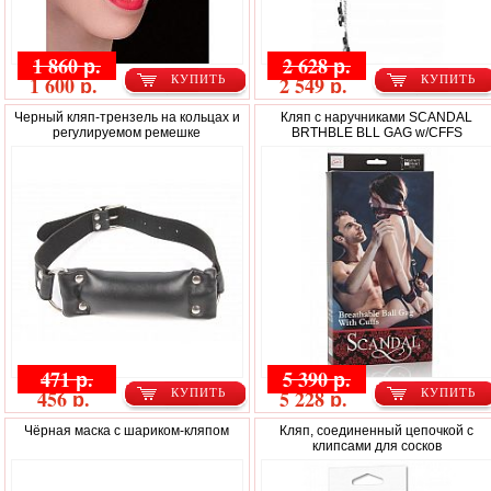
1 860 р.
2 628 р.
1 600 р.
2 549 р.
КУПИТЬ
КУПИТЬ
Черный кляп-трензель на кольцах и
Кляп с наручниками SCANDAL
регулируемом ремешке
BRTHBLE BLL GAG w/CFFS
471 р.
5 390 р.
456 р.
5 228 р.
КУПИТЬ
КУПИТЬ
Чёрная маска с шариком-кляпом
Кляп, соединенный цепочкой с
клипсами для сосков