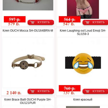
597 р.
564 р.
579 р.
547 р.
КУПИТЬ
КУПИТЬ
Кляп OUCH Mocca SH-OU164BRN-M
Кляп Laughing out Loud Emoji SH-
SLI159-3
760 р.
2 140 р.
737 р.
КУПИТЬ
КУПИТЬ
Кляп Brace Balll OUCH! Purple SH-
Кляп красный
OU121PUR