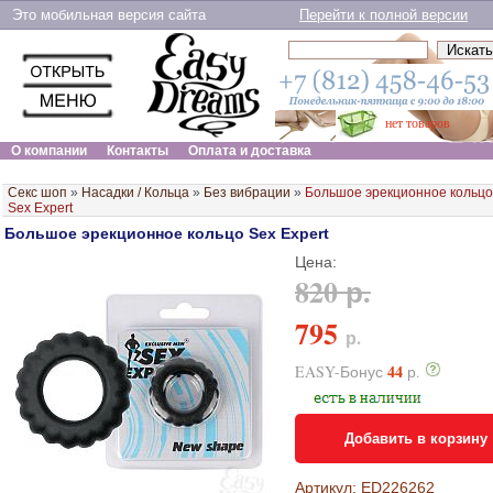
Это мобильная версия сайта
Перейти к полной версии
нет товаров
О компании
Контакты
Оплата и доставка
Секс шоп
»
Насадки / Кольца
»
Без вибрации
»
Большое эрекционное кольцо
Sex Expert
Большое эрекционное кольцо Sex Expert
Цена:
820 р.
795
р.
44
EASY-Бонус
р.
Добавить в корзину
Артикул: ED226262