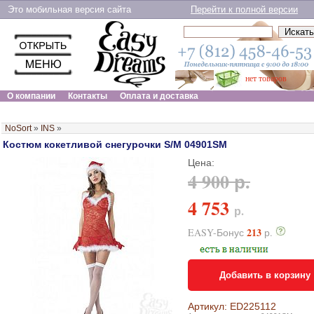
Это мобильная версия сайта
Перейти к полной версии
нет товаров
О компании
Контакты
Оплата и доставка
NoSort
»
INS
»
Костюм кокетливой снегурочки S/M 04901SM
Цена:
4 900 р.
4 753
р.
213
EASY-Бонус
р.
Добавить в корзину
Артикул: ED225112